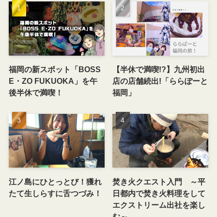
福岡の新スポット「BOSS
【半休で満喫!?】九州初出
E・ZO FUKUOKA」を午
店の店舗続出!「ららぽーと
後半休で満喫！
福岡」
江ノ島にひとっとび！獲れ
焚き火クエスト入門 ～平
たて生しらすに舌つづみ！
日都内で焚き火料理をして
エクストリーム出社を楽し
む～