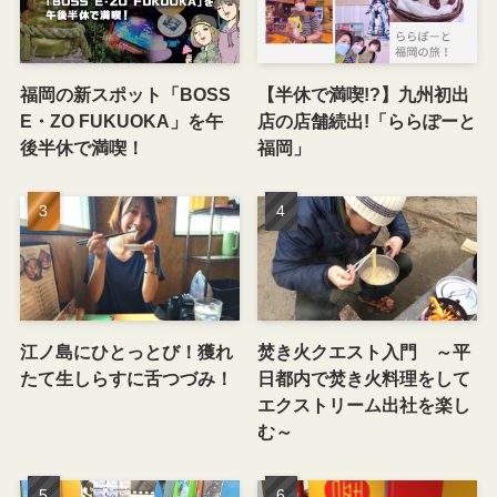
福岡の新スポット「BOSS
【半休で満喫!?】九州初出
E・ZO FUKUOKA」を午
店の店舗続出!「ららぽーと
後半休で満喫！
福岡」
江ノ島にひとっとび！獲れ
焚き火クエスト入門 ～平
たて生しらすに舌つづみ！
日都内で焚き火料理をして
エクストリーム出社を楽し
む～