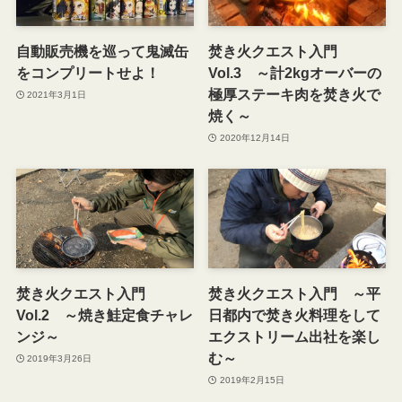
自動販売機を巡って鬼滅缶
焚き火クエスト入門
をコンプリートせよ！
Vol.3 ～計2kgオーバーの
極厚ステーキ肉を焚き火で
2021年3月1日
焼く～
2020年12月14日
焚き火クエスト入門
焚き火クエスト入門 ～平
Vol.2 ～焼き鮭定食チャレ
日都内で焚き火料理をして
ンジ～
エクストリーム出社を楽し
む～
2019年3月26日
2019年2月15日