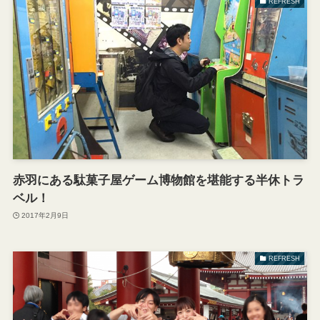
REFRESH
赤羽にある駄菓子屋ゲーム博物館を堪能する半休トラ
ベル！
2017年2月9日
REFRESH