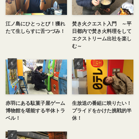
江ノ島にひとっとび！獲れ
焚き火クエスト入門 ～平
たて生しらすに舌つづみ！
日都内で焚き火料理をして
エクストリーム出社を楽し
む～
赤羽にある駄菓子屋ゲーム
生放送の番組に映りたい！
博物館を堪能する半休トラ
プライドをかけた挑戦的半
ベル！
休！