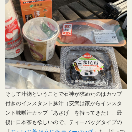
そして汁物ということで石神が求めたのはカップ
付きのインスタント豚汁（安武は家からインスタ
ント味噌汁カップ「あさげ」を持ってきた）。最
後に日本茶も欲しいので、ティーバッグタイプの
「
お～いお茶 ほうじ茶 ティーバッグ
」も。以上で