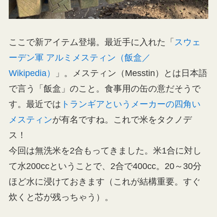
ここで新アイテム登場。最近手に入れた「
スウェ
ーデン軍 アルミメスティン（飯盒／
Wikipedia）
」。メスティン（Messtin）とは日本語
で言う「飯盒」のこと。食事用の缶の意だそうで
す。最近では
トランギアというメーカーの四角い
メスティン
が有名ですね。これで米をタクノデ
ス！
今回は無洗米を2合もってきました。米1合に対し
て水200ccということで、2合で400cc。20～30分
ほど水に浸けておきます（これが結構重要。すぐ
炊くと芯が残っちゃう）。