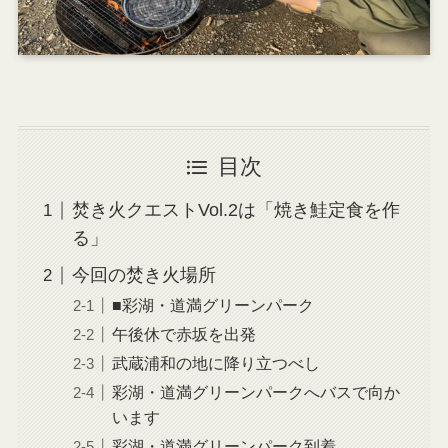
目次
焚き火クエストVol.2は「焼き鮭定食を作
る」
今回の焚き火場所
■彩湖・道満グリーンパーク
午後休で赤坂を出発
武蔵浦和の地に降り立つべし
彩湖・道満グリーンパークへバスで向か
います
彩湖・道満グリーンパーク到着