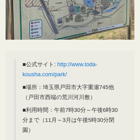
■公式サイト:
http://www.toda-
kousha.com/park/
■場所：埼玉県戸田市大字重瀬745他
（戸田市西端の荒川河川敷）
■利用時間：午前7時30分～午後6時30
分まで（11月～3月は午後5時30分閉
園）