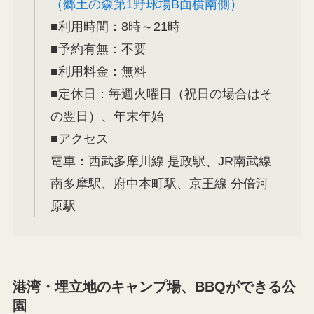
（郷土の森第1野球場B面横南側）
■利用時間：8時～21時
■予約有無：不要
■利用料金：無料
■定休日：毎週火曜日（祝日の場合はそ
の翌日）、年末年始
■アクセス
電車：西武多摩川線 是政駅、JR南武線
南多摩駅、府中本町駅、京王線 分倍河
原駅
港湾・埋立地のキャンプ場、BBQができる公
園