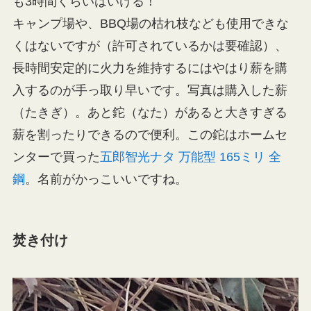
も3時間くらいはいける！
キャンプ場や、BBQ場の枯れ枝なども使用できな
くはないですが（許可されているかは要確認）、
長時間安定的に火力を維持するにはやはり薪を購
入するのが手っ取り早いです。写真は購入した薪
（たきぎ）。あと鉈（なた）があると大きすぎる
薪を割ったりできるので便利。この鉈はホームセ
ンターで買った
五郎智光ナタ 万能型 165ミリ 全
鋼
。名前がかっこいいですね。
焚き付け